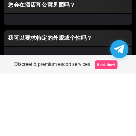
达。
您会在酒店和公寓见面吗？
是的。提供到酒店、服务式套房和私人公寓的外出
服务。可以根据要求在便利区域安排上门服务。
我可以要求特定的外观或个性吗？
告诉我们您的偏好。我们将推荐一个符合您风格的
Discreet & premium escort services
Book Now!
匹配，从甜美浪漫到大胆顽皮。
您接受最后一分钟的请求吗？
在中心区域通常可以当天预订。建议提前通知较长
的约会或特殊请求。
什么让您的Bukitbintang陪伴特别？
我们的Bukitbintang陪伴经过精心挑选，具有优