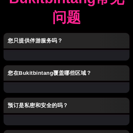
问题
您只提供伴游服务吗？
我们提供的不仅仅是典型的伴游服务。SuperB派
对女郎专注于高级陪伴和B2B按摩，采用精致的精
您在Bukitbintang覆盖哪些区域？
品方法。
我们覆盖列出的热点地区和许多附近的社区。分享
您的确切位置，我们将推荐最佳选择。
预订是私密和安全的吗？
是的。您的信息保持机密，我们的陪伴会谨慎到